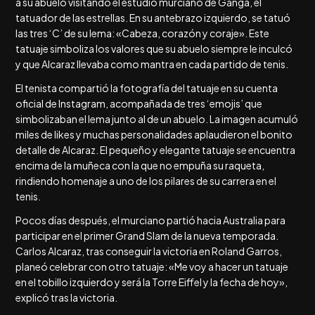
a su abuelo visitando el estudio murciano de Ganga, el
tatuador de las estrellas. En su antebrazo izquierdo, se tatuó
las tres ‘C’ de su lema: «Cabeza, corazón y coraje». Este
tatuaje simboliza los valores que su abuelo siempre le inculcó
y que Alcaraz llevaba como mantra en cada partido de tenis.
El tenista compartió la fotografía del tatuaje en su cuenta
oficial de Instagram, acompañada de tres ‘emojis’ que
simbolizaban el lema junto al de un abuelo. La imagen acumuló
miles de likes y muchas personalidades aplaudieron el bonito
detalle de Alcaraz. El pequeño y elegante tatuaje se encuentra
encima de la muñeca con la que no empuña su raqueta,
rindiendo homenaje a uno de los pilares de su carrera en el
tenis.
Pocos días después, el murciano partió hacia Australia para
participar en el primer Grand Slam de la nueva temporada.
Carlos Alcaraz, tras conseguir la victoria en Roland Garros,
planeó celebrar con otro tatuaje: «Me voy a hacer un tatuaje
en el tobillo izquierdo y será la Torre Eiffel y la fecha de hoy»,
explicó tras la victoria.