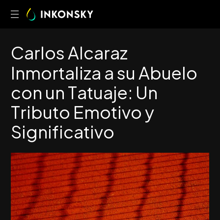
C
a
r
l
o
s
A
l
c
a
r
a
z
I
n
m
o
r
t
a
l
i
z
a
a
s
u
A
b
u
e
l
o
c
o
n
u
n
T
a
t
u
a
j
e
:
U
n
T
r
i
b
u
t
o
E
m
o
t
i
v
o
y
S
i
g
n
i
f
i
c
a
t
i
v
o