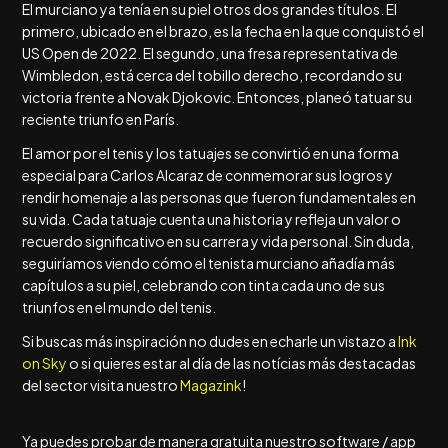
El murciano ya tenía en su piel otros dos grandes títulos. El
primero, ubicado en el brazo, es la fecha en la que conquistó el
US Open de 2022. El segundo, una fresa representativa de
Wimbledon, está cerca del tobillo derecho, recordando su
victoria frente a Novak Djokovic. Entonces, planeó tatuar su
reciente triunfo en París.
El amor por el tenis y los tatuajes se convirtió en una forma
especial para Carlos Alcaraz de conmemorar sus logros y
rendir homenaje a las personas que fueron fundamentales en
su vida. Cada tatuaje cuenta una historia y refleja un valor o
recuerdo significativo en su carrera y vida personal. Sin duda,
seguiríamos viendo cómo el tenista murciano añadía más
capítulos a su piel, celebrando con tinta cada uno de sus
triunfos en el mundo del tenis.
Si buscas más inspiración no dudes en echarle un vistazo a
Ink
on Sky
o si quieres estar al día de las notícias más destacadas
del sector visita nuestro
Magazink
!
Ya puedes probar de manera gratuita nuestro software / app