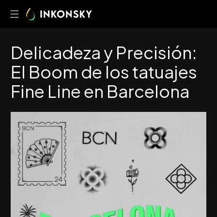
D
e
l
i
c
a
d
e
z
a
y
P
r
e
c
i
s
i
ó
n
:
E
l
B
o
o
m
d
e
l
o
s
t
a
t
u
a
j
e
s
F
i
n
e
L
i
n
e
e
n
B
a
r
c
e
l
o
n
a