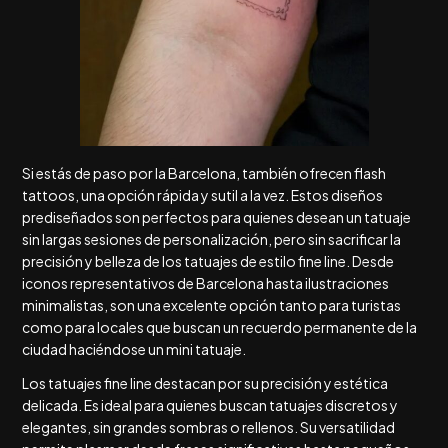
Si estás de paso por la Barcelona, también ofrecen flash
tattoos, una opción rápida y sutil a la vez. Estos diseños
prediseñados son perfectos para quienes desean un tatuaje
sin largas sesiones de personalización, pero sin sacrificar la
precisión y belleza de los tatuajes de estilo fine line. Desde
iconos representativos de Barcelona hasta ilustraciones
minimalistas, son una excelente opción tanto para turistas
como para locales que buscan un recuerdo permanente de la
ciudad haciéndose un mini tatuaje.
Los tatuajes fine line destacan por su precisión y estética
delicada. Es ideal para quienes buscan tatuajes discretos y
elegantes, sin grandes sombras o rellenos. Su versatilidad