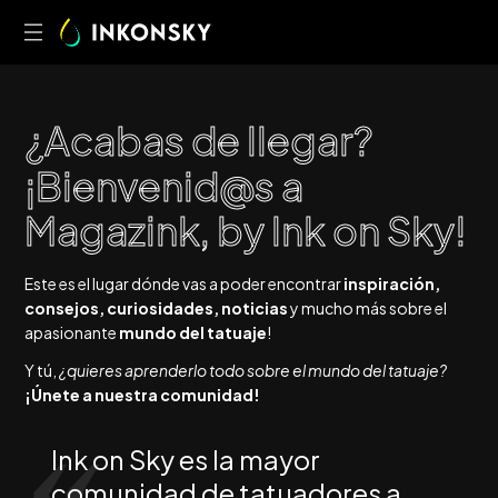
¿
A
c
a
b
a
s
d
e
l
l
e
g
a
r
?
¡
B
i
e
n
v
e
n
i
d
@
s
a
M
a
g
a
z
i
n
k
,
b
y
I
n
k
o
n
S
k
y
!
Este es el lugar dónde vas a poder encontrar
inspiración,
consejos, curiosidades, noticias
y mucho más sobre el
apasionante
mundo del tatuaje
!
Y tú,
¿quieres aprenderlo todo sobre el mundo del tatuaje?
¡Únete a nuestra comunidad!
Ink on Sky es la mayor
comunidad de tatuadores a