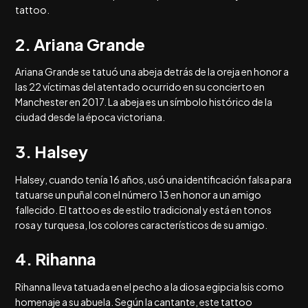
tattoo.
2. Ariana Grande
Ariana Grande se tatuó una abeja detrás de la oreja en honor a
las 22 víctimas del atentado ocurrido en su concierto en
Manchester en 2017. La abeja es un símbolo histórico de la
ciudad desde la época victoriana.
3. Halsey
Halsey, cuando tenía 16 años, usó una identificación falsa para
tatuarse un puñal con el número 13 en honor a un amigo
fallecido. El tattoo es de estilo tradicional y está en tonos
rosa y turquesa, los colores característicos de su amigo.
4. Rihanna
Rihanna lleva tatuada en el pecho a la diosa egipcia Isis como
homenaje a su abuela. Según la cantante, este tattoo