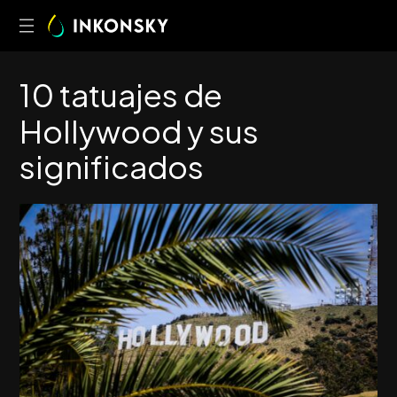
1
0
t
a
t
u
a
j
e
s
d
e
H
o
l
l
y
w
o
o
d
y
s
u
s
s
i
g
n
i
f
i
c
a
d
o
s