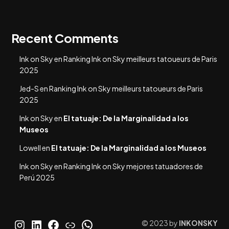
Recent Comments
Ink on Sky
en
Ranking Ink on Sky meilleurs tatoueurs de Paris
2025
Jed-S
en
Ranking Ink on Sky meilleurs tatoueurs de Paris
2025
Ink on Sky
en
El tatuaje: De la Marginalidad a los
Museos
Lowell
en
El tatuaje: De la Marginalidad a los Museos
Ink on Sky
en
Ranking Ink on Sky mejores tatuadores de
Perú 2025
©
2023
by
INKONSKY
Instagram
LinkedIn
Facebook
Link
WhatsApp