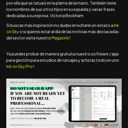
por ella que se tatuaó en la plama de la mano. También tiene
los nombres de sus otros hijos en su espalda y varias frases
dedicadas a su esposa, Victoria Beckham.
Si buscas más inspiración no dudes en echarle un vistazo a
Ink
on Sky
o si quieres estar al día de las notícias más destacadas
del sector visita nuestro
Magazink
!
Ya puedes probar de manera gratuita nuestro software / app
para gestión para estudios de tatuajes y artistas todo en uno
Ink on Sky Pro
!