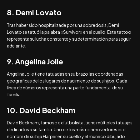
8. Demi Lovato
Tras haber sido hospitalizade por una sobredosis, Demi
Lovato se tatuó la palabra «Survivor» en el cuello. Este tattoo
representa su lucha constante y su determinación para seguir
adelante.
9. Angelina Jolie
Angelina Jolie tiene tatuadas en su brazo las coordenadas
geográficas de los lugares de nacimiento de sus hijos. Cada
línea de números representa una parte fundamental de su
familia.
10. David Beckham
David Beckham, famoso exfutbolista, tiene múltiples tatuajes
dedicados a su familia. Uno de los más conmovedores es el
nombre de su hija Harper en su cuello y el muñeco dibujado