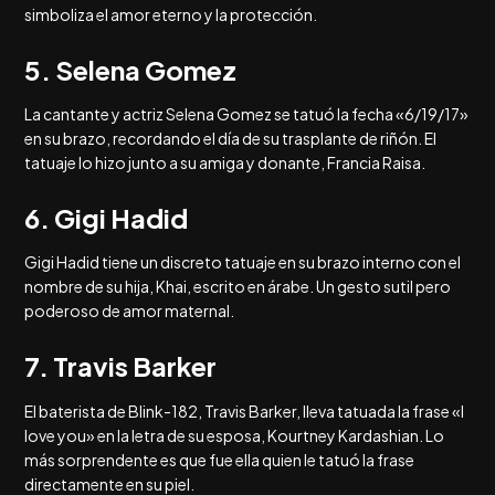
simboliza el amor eterno y la protección.
5. Selena Gomez
La cantante y actriz Selena Gomez se tatuó la fecha «6/19/17»
en su brazo, recordando el día de su trasplante de riñón. El
tatuaje lo hizo junto a su amiga y donante, Francia Raisa.
6. Gigi Hadid
Gigi Hadid tiene un discreto tatuaje en su brazo interno con el
nombre de su hija, Khai, escrito en árabe. Un gesto sutil pero
poderoso de amor maternal.
7. Travis Barker
El baterista de Blink-182, Travis Barker, lleva tatuada la frase «I
love you» en la letra de su esposa, Kourtney Kardashian. Lo
más sorprendente es que fue ella quien le tatuó la frase
directamente en su piel.