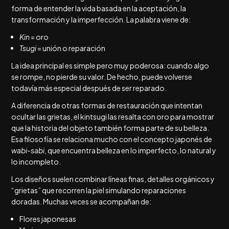
forma de entender la vida basada en la aceptación, la
transformación y la imperfección. La palabra viene de:
Kin
= oro
Tsugi
= unión o reparación
La idea principal es simple pero muy poderosa: cuando algo
se rompe, no pierde su valor. De hecho, puede volverse
todavía más especial después de ser reparado.
A diferencia de otras formas de restauración que intentan
ocultar las grietas, el kintsugi las resalta con oro para mostrar
que la historia del objeto también forma parte de su belleza.
Esa filosofía se relaciona mucho con el concepto japonés de
wabi-sabi
, que encuentra belleza en lo imperfecto, lo natural y
lo incompleto.
Los diseños suelen combinar líneas finas, detalles orgánicos y
“grietas” que recorren la piel simulando reparaciones
doradas. Muchas veces se acompañan de:
Flores japonesas