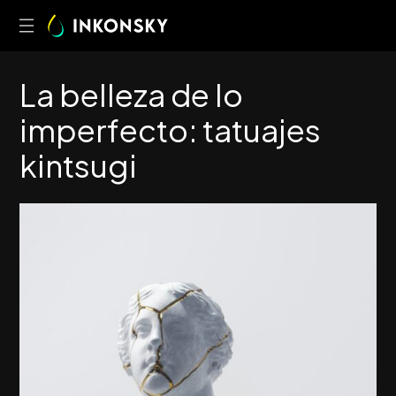
L
a
b
e
l
l
e
z
a
d
e
l
o
i
m
p
e
r
f
e
c
t
o
:
t
a
t
u
a
j
e
s
k
i
n
t
s
u
g
i