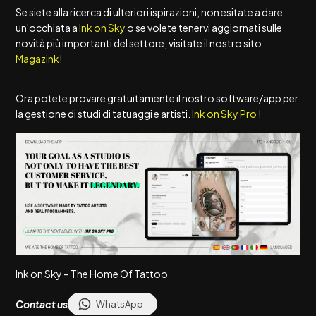
Se siete alla ricerca di ulteriori ispirazioni, non esitate a dare
un'occhiata a
Ink on Sky
o se volete tenervi aggiornati sulle
novità più importanti del settore, visitate il nostro sito
Magazink
!
Ora potete provare gratuitamente il nostro software/app per
la gestione di studi di tatuaggi e artisti.
Ink on Sky Pro
!
Ink on Sky – The Home Of Tattoo
Contact us
WhatsApp