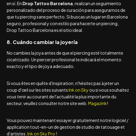
en sí. En
Drop Tattoo Barcelona
, realizan un seguimiento
personalizado del proceso de curación para asegurarnos de
que tu piercing sane perfecto. Si buscas un lugar en Barcelona
seguro, profesional y con estilo para hacerte un piercing,
Drop Tattoo Barcelona es el sitio ideal.
8. Cuándo cambiar la joyería
No cambies la joya antes de que el piercing esté totalmente
cicatrizado. Un piercer profesional te indicará el momento
exacto y el tipo de joya adecuado.
Si vous êtes en quête d'inspiration, n'hésitez pas à jeter un
coup d'œil sur les sites suivants
Ink on Sky
ou si vous souhaitez
vous tenir au courant de l'actualité la plus importante du
secteur, veuillez consulter notre site web.
Magazink
!
Vous pouvez maintenant essayer gratuitement notre logiciel /
application tout-en-un de gestion de studio de tatouage et
d'artistes.
Ink on Sky Pro
!