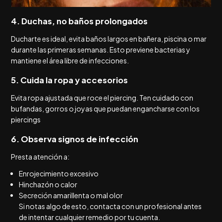
4. Duchas, no baños prolongados
Ducharte es ideal, evita baños largos en bañera, piscina o mar
durante las primeras semanas. Esto previene bacterias y
mantiene el área libre de infecciones.
5. Cuida la ropa y accesorios
Evita ropa ajustada que roce el piercing. Ten cuidado con
bufandas, gorros o joyas que puedan engancharse con los
piercings
6. Observa signos de infección
Presta atención a:
Enrojecimiento excesivo
Hinchazón o calor
Secreción amarillenta o mal olor
Si notas algo de esto, contacta con un profesional antes
de intentar cualquier remedio por tu cuenta.