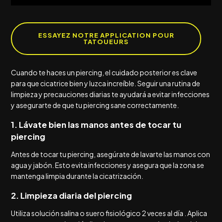
ESSAYEZ NOTRE APPLICATION POUR
TATOUEURS
Cuando te haces un piercing, el cuidado posterior es clave
para que cicatrice bien y luzca increíble. Seguir una rutina de
limpieza y precauciones diarias te ayudará a evitar infecciones
y asegurarte de que tu piercing sane correctamente.
1. Lávate bien las manos antes de tocar tu
piercing
Antes de tocar tu piercing, asegúrate de lavarte las manos con
agua y jabón. Esto evita infecciones y asegura que la zona se
mantenga limpia durante la cicatrización.
2. Limpieza diaria del piercing
Utiliza solución salina o suero fisiológico 2 veces al día . Aplica