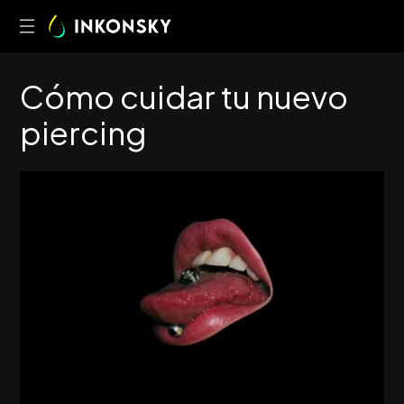
C
ó
m
o
c
u
i
d
a
r
t
u
n
u
e
v
o
p
i
e
r
c
i
n
g